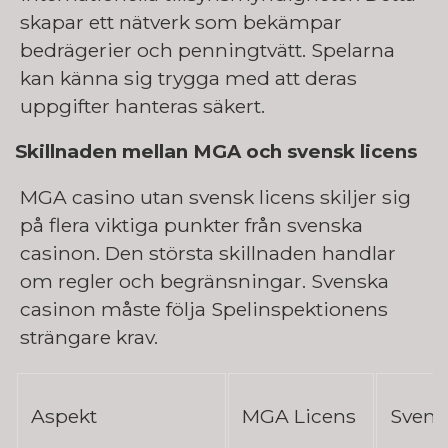
skapar ett nätverk som bekämpar
bedrägerier och penningtvätt. Spelarna
kan känna sig trygga med att deras
uppgifter hanteras säkert.
Skillnaden mellan MGA och svensk licens
MGA casino utan svensk licens skiljer sig
på flera viktiga punkter från svenska
casinon. Den största skillnaden handlar
om regler och begränsningar. Svenska
casinon måste följa Spelinspektionens
strängare krav.
Aspekt
MGA Licens
Svens