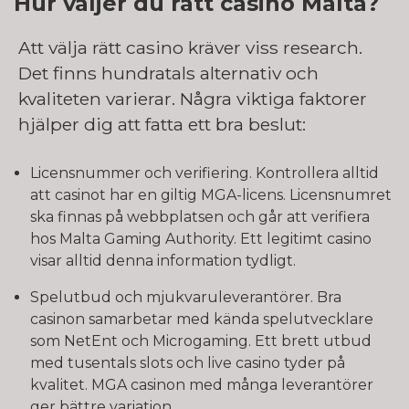
Hur väljer du rätt casino Malta?
Att välja rätt casino kräver viss research.
Det finns hundratals alternativ och
kvaliteten varierar. Några viktiga faktorer
hjälper dig att fatta ett bra beslut:
Licensnummer och verifiering. Kontrollera alltid
att casinot har en giltig MGA-licens. Licensnumret
ska finnas på webbplatsen och går att verifiera
hos Malta Gaming Authority. Ett legitimt casino
visar alltid denna information tydligt.
Spelutbud och mjukvaruleverantörer. Bra
casinon samarbetar med kända spelutvecklare
som NetEnt och Microgaming. Ett brett utbud
med tusentals slots och live casino tyder på
kvalitet. MGA casinon med många leverantörer
ger bättre variation.