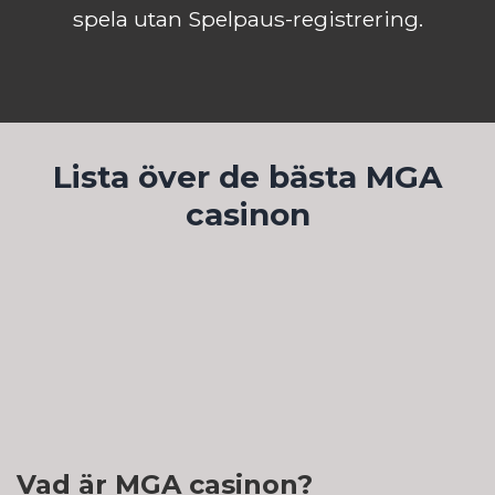
spela utan Spelpaus-registrering.
Lista över de bästa MGA
casinon
Vad är MGA casinon?