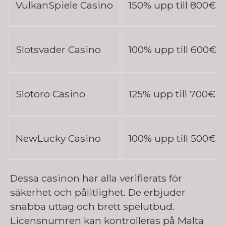
VulkanSpiele Casino
150% upp till 800€ +
Slotsvader Casino
100% upp till 600€ +
Slotoro Casino
125% upp till 700€ +
NewLucky Casino
100% upp till 500€ +
Dessa casinon har alla verifierats för
säkerhet och pålitlighet. De erbjuder
snabba uttag och brett spelutbud.
Licensnumren kan kontrolleras på Malta