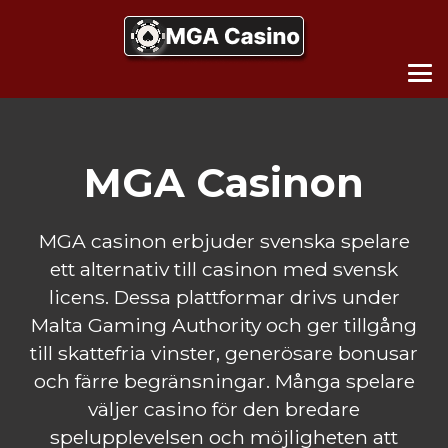
MGA Casinon
MGA casinon erbjuder svenska spelare
ett alternativ till casinon med svensk
licens. Dessa plattformar drivs under
Malta Gaming Authority och ger tillgång
till skattefria vinster, generösare bonusar
och färre begränsningar. Många spelare
väljer casino för den bredare
spelupplevelsen och möjligheten att