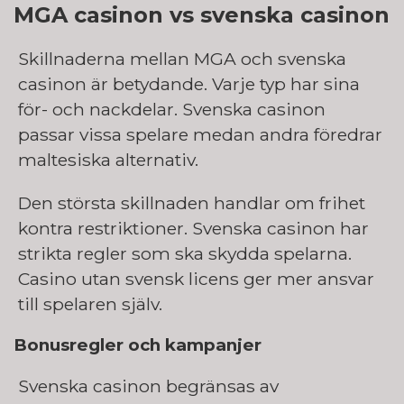
MGA casinon vs svenska casinon
Skillnaderna mellan MGA och svenska
casinon är betydande. Varje typ har sina
för- och nackdelar. Svenska casinon
passar vissa spelare medan andra föredrar
maltesiska alternativ.
Den största skillnaden handlar om frihet
kontra restriktioner. Svenska casinon har
strikta regler som ska skydda spelarna.
Casino utan svensk licens ger mer ansvar
till spelaren själv.
Bonusregler och kampanjer
Svenska casinon begränsas av