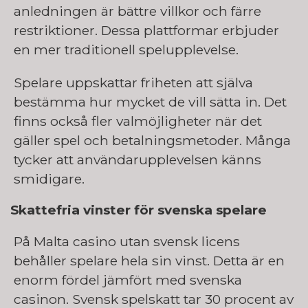
anledningen är bättre villkor och färre
restriktioner. Dessa plattformar erbjuder
en mer traditionell spelupplevelse.
Spelare uppskattar friheten att själva
bestämma hur mycket de vill sätta in. Det
finns också fler valmöjligheter när det
gäller spel och betalningsmetoder. Många
tycker att användarupplevelsen känns
smidigare.
Skattefria vinster för svenska spelare
På Malta casino utan svensk licens
behåller spelare hela sin vinst. Detta är en
enorm fördel jämfört med svenska
casinon. Svensk spelskatt tar 30 procent av