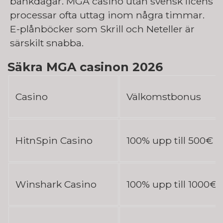
bankdagar. MGA casino utan svensk licens
processar ofta uttag inom några timmar.
E-plånböcker som Skrill och Neteller är
särskilt snabba.
Säkra MGA casinon 2026
Casino
Välkomstbonus
HitnSpin Casino
100% upp till 500€ +
Winshark Casino
100% upp till 1000€ 