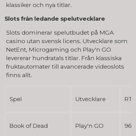
klassiker och nya titlar.
Slots från ledande spelutvecklare
Slots dominerar spelutbudet på MGA
casino utan svensk licens. Utvecklare som
NetEnt, Microgaming och Play'n GO
levererar hundratals titlar. Från klassiska
fruktautomater till avancerade videoslots
finns allt.
Spel
Utvecklare
RT
Book of Dead
Play'n GO
96.