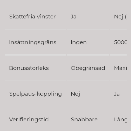
Skattefria vinster
Ja
Nej (3
Insättningsgräns
Ingen
5000 
Bonusstorleks
Obegränsad
Maxi
Spelpaus-koppling
Nej
Ja
Verifieringstid
Snabbare
Lång