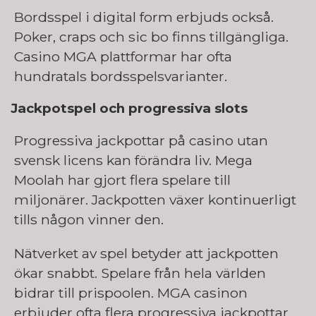
Bordsspel i digital form erbjuds också.
Poker, craps och sic bo finns tillgängliga.
Casino MGA plattformar har ofta
hundratals bordsspelsvarianter.
Jackpotspel och progressiva slots
Progressiva jackpottar på casino utan
svensk licens kan förändra liv. Mega
Moolah har gjort flera spelare till
miljonärer. Jackpotten växer kontinuerligt
tills någon vinner den.
Nätverket av spel betyder att jackpotten
ökar snabbt. Spelare från hela världen
bidrar till prispoolen. MGA casinon
erbjuder ofta flera progressiva jackpottar