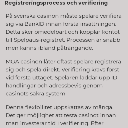
Registreringsprocess och verifiering
På svenska casinon måste spelare verifiera
sig via BankID innan första insättningen.
Detta sker omedelbart och kopplar kontot
till Spelpaus-registret. Processen är snabb
men känns ibland påträngande.
MGA casinon låter oftast spelare registrera
sig och spela direkt. Verifiering krävs först
vid första uttaget. Spelaren laddar upp ID-
handlingar och adressbevis genom
casinots säkra system.
Denna flexibilitet uppskattas av många.
Det ger möjlighet att testa casinot innan
man investerar tid i verifiering. Efter